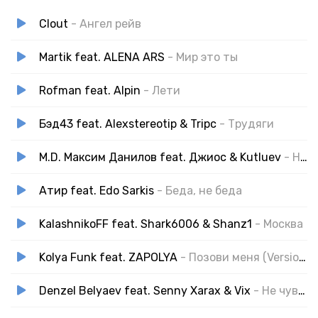
Clout
- Ангел рейв
Martik feat. ALENA ARS
- Мир это ты
Rofman feat. Alpin
- Лети
Бэд43 feat. Alexstereotip & Tripc
- Трудяги
M.D. Максим Данилов feat. Джиос & Kutluev
- Не в сети
Атир feat. Edo Sarkis
- Беда, не беда
KalashnikoFF feat. Shark6006 & Shanz1
- Москва
Kolya Funk feat. ZAPOLYA
- Позови меня (Version 2.0)
Denzel Belyaev feat. Senny Xarax & Vix
- Не чувствуя боли