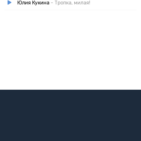
Юлия Кукина
- Тропка, милая!