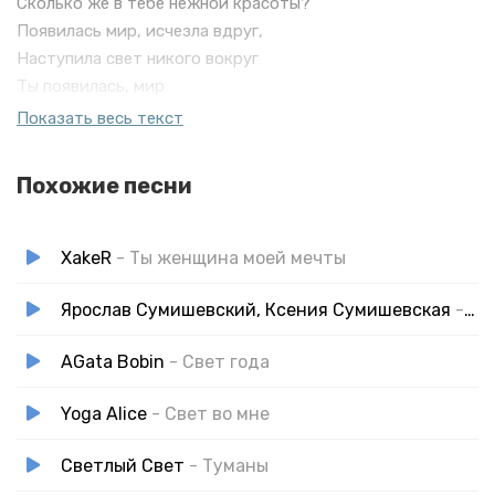
Сколько же в тебе нежной красоты?
Появилась мир, исчезла вдруг,
Наступила свет никого вокруг
Ты появилась, мир
И исчезла вдруг
Показать весь текст
Наступила свет
Похожие песни
XakeR
- Ты женщина моей мечты
Ярослав Сумишевский, Ксения Сумишевская
- Отец и дочь
AGata Bobin
- Свет года
Yoga Alice
- Свет во мне
Светлый Свет
- Туманы