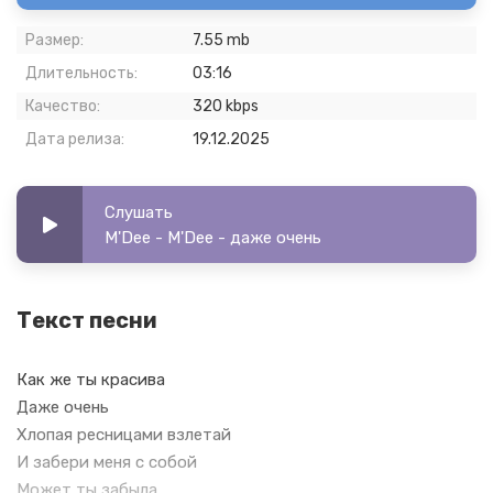
Размер:
7.55 mb
Длительность:
03:16
Качество:
320 kbps
Дата релиза:
19.12.2025
Слушать
M'Dee - M'Dee - даже очень
Текст песни
Как же ты красива
Даже очень
Хлопая ресницами взлетай
И забери меня с собой
Может ты забыла