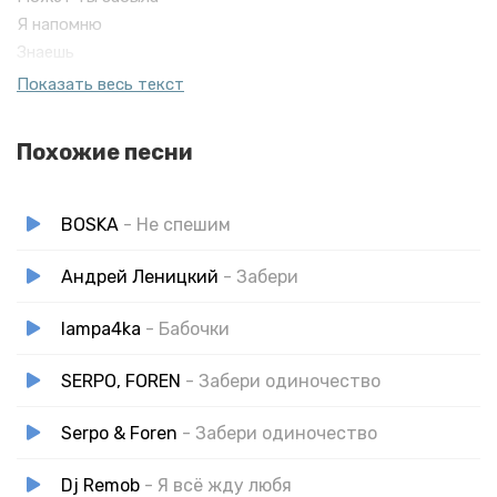
Я напомню
Знаешь
Как же ты красива
Показать весь текст
Даже очень
Хлопая ресницами взлетай
Похожие песни
И забери меня с собой
BOSKA
- Не спешим
Андрей Леницкий
- Забери
lampa4ka
- Бабочки
SERPO, FOREN
- Забери одиночество
Serpo & Foren
- Забери одиночество
Dj Remob
- Я всё жду любя