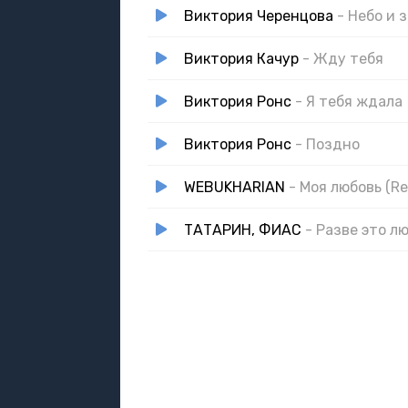
Виктория Черенцова
- Небо и 
Виктория Качур
- Жду тебя
Виктория Ронс
- Я тебя ждала
Виктория Ронс
- Поздно
WEBUKHARIAN
- Моя любовь (Re
ТАТАРИН, ФИАС
- Разве это л