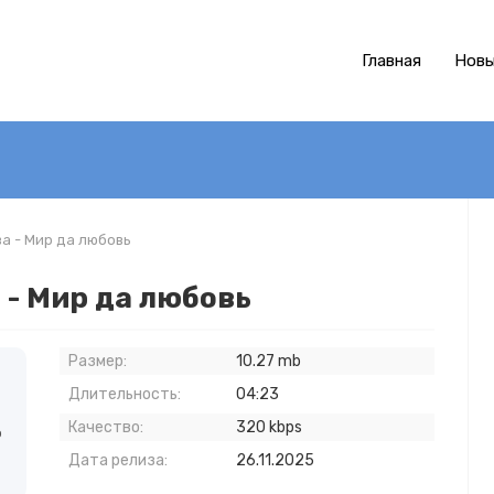
Главная
Новы
а - Мир да любовь
 - Мир да любовь
Размер:
10.27 mb
Длительность:
04:23
Качество:
320 kbps
о
Дата релиза:
26.11.2025