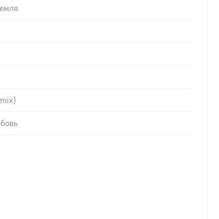
земля
mix)
юбовь