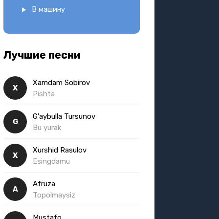
В машину
Лучшие песни
Xamdam Sobirov
X
Pishta
G'aybulla Tursunov
G
Bu yurak
Xurshid Rasulov
X
Esingdamu
Afruza
A
Topolmaysiz
Mustafo