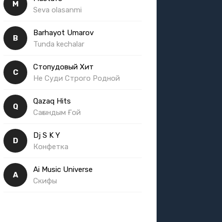
M
Seva olasanmi
Barhayot Umarov
B
Tunda kechalar
Стопудовый Хит
С
Не Суди Строго Родной
Qazaq Hits
Q
Сағындым Ғой
Dj S K Y
D
Конфетка
Ai Music Universe
A
Скифы