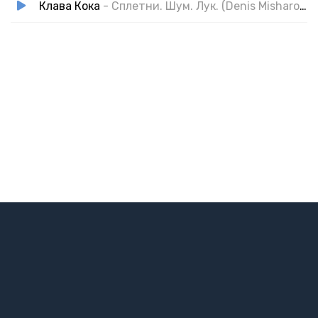
Клава Кока
- Сплетни. Шум. Лук. (Denis Misharov & DJ Bliss Radio Remix)