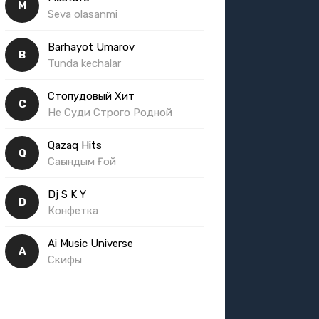
M
Seva olasanmi
Barhayot Umarov
B
Tunda kechalar
Стопудовый Хит
С
Не Суди Строго Родной
Qazaq Hits
Q
Сағындым Ғой
Dj S K Y
D
Конфетка
Ai Music Universe
A
Скифы