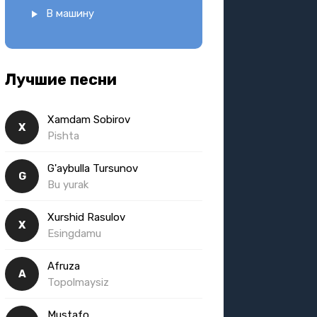
В машину
Лучшие песни
Xamdam Sobirov
X
Pishta
G'aybulla Tursunov
G
Bu yurak
Xurshid Rasulov
X
Esingdamu
Afruza
A
Topolmaysiz
Mustafo