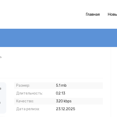
Главная
Новы
ть
Размер:
5.1 mb
в
Длительность:
02:13
Качество:
320 kbps
й
Дата релиза:
23.12.2025