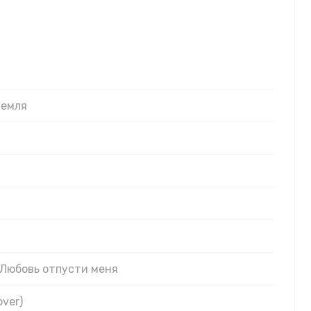
Земля
ность
 Любовь отпусти меня
over)