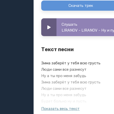
Скачать трек
Слушать
LIRANOV - LIRANOV - Ну и п
Текст песни
Зима заберёт у тебя всю грусть
Люди сами все разнесут
Ну а ты про меня забудь
Зима заберёт у тебя всю грусть
Люди сами все разнесут
Ну а ты про меня забудь
Будет больно ну и пусть
Заберу у тебя всю грусть
Показать весь текст