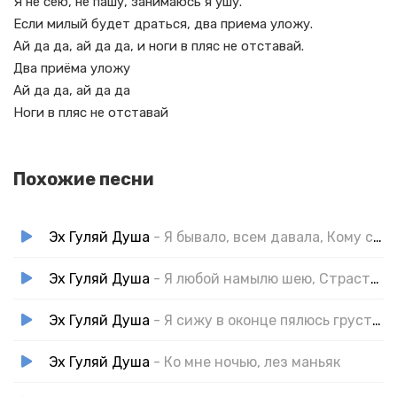
Я не сею, не пашу, занимаюсь я ушу.
Если милый будет драться, два приема уложу.
Ай да да, ай да да, и ноги в пляс не отставай.
Два приёма уложу
Ай да да, ай да да
Ноги в пляс не отставай
Похожие песни
Эх Гуляй Душа
- Я бывало, всем давала, Кому сколько нужно
Эх Гуляй Душа
- Я любой намылю шею, Страстная, да пылкая
Эх Гуляй Душа
- Я сижу в оконце пялюсь грусть тоска меня влекёт
Эх Гуляй Душа
- Ко мне ночью, лез маньяк