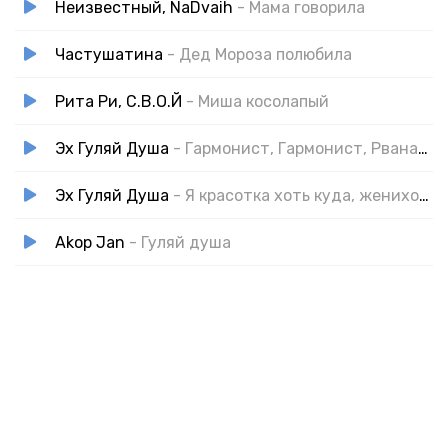
Неизвестный, NaDvaih
- Мама говорила
Частушатина
- Дед Мороза полюбила
Рита Ри, С.В.О.Й
- Миша косолапый
Эх Гуляй Душа
- Гармонист, Гармонист, Рваная гармошка
Эх Гуляй Душа
- Я красотка хоть куда, женихов всех увела
Akop Jan
- Гуляй душа