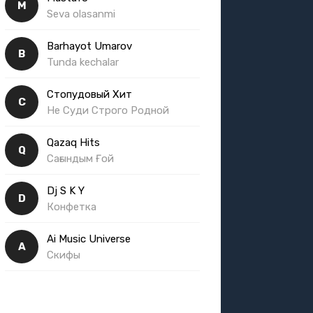
M
Seva olasanmi
Barhayot Umarov
B
Tunda kechalar
Стопудовый Хит
С
Не Суди Строго Родной
Qazaq Hits
Q
Сағындым Ғой
Dj S K Y
D
Конфетка
Ai Music Universe
A
Скифы