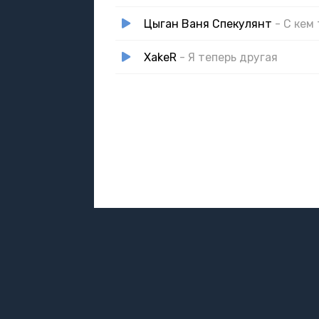
Я отт*ах*л эту лоли
Цыган Ваня Спекулянт
- С кем
Я отт*ах*л эту лоли
Теперь на п*зде мозоли
XakeR
- Я теперь другая
Теперь на п*зде мозоли
Теперь на п*зде мозоли