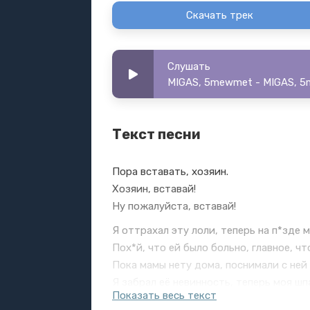
Скачать трек
Слушать
MIGAS, 5mewmet - MIGAS, 5
Текст песни
Пора вставать, хозяин.
Хозяин, вставай!
Ну пожалуйста, вставай!
Я оттрахал эту лоли, теперь на п*зде 
Пох*й, что ей было больно, главное, чт
Пока мамы нету дома, поснимали с ней
Я забрал её невинность, теперь моя шп
Показать весь текст
Она меня умоляет в неё войти