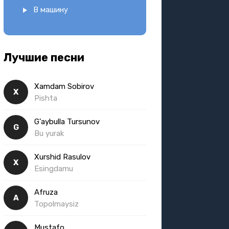
В машину
Лучшие песни
Xamdam Sobirov
X
Pishta
G'aybulla Tursunov
G
Bu yurak
Xurshid Rasulov
X
Esingdamu
Afruza
A
Topolmaysiz
Mustafo