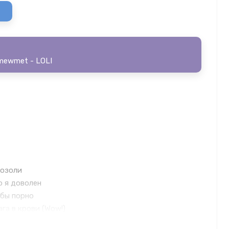
mewmet - LOLI
мозоли
о я доволен
 бы порно
ага в крови (Wow!)