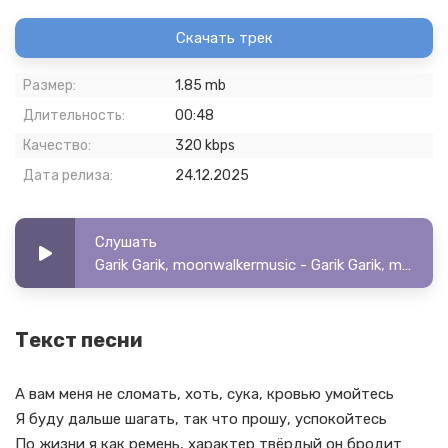
Скачать трек
Размер:
1.85 mb
Длительность:
00:48
Качество:
320 kbps
Дата релиза:
24.12.2025
Слушать
Garik Garik, moonwalkermusic - Garik Garik, moonwalkermusic - А вам меня не сломать (cover)
Текст песни
А вам меня не сломать, хоть, сука, кровью умойтесь
Я буду дальше шагать, так что прошу, успокойтесь
По жизни я как ремень, характер твёрдый он бродит