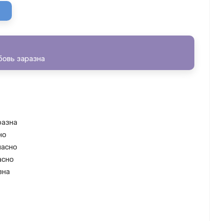
бовь заразна
разна
но
пасно
асно
зна