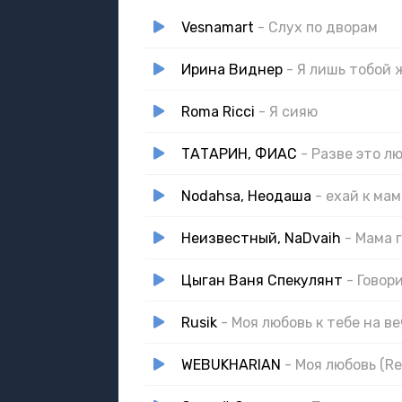
Vesnamart
- Слух по дворам
Ирина Виднер
- Я лишь тобой 
Roma Ricci
- Я сияю
ТАТАРИН, ФИАС
- Разве это л
Nodahsa, Неодаша
- ехай к мам
Неизвестный, NaDvaih
- Мама 
Цыган Ваня Спекулянт
- Говор
Rusik
- Моя любовь к тебе на в
WEBUKHARIAN
- Моя любовь (Re