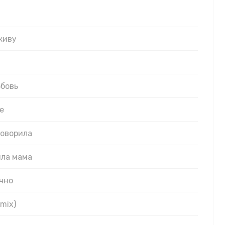
живу
юбовь
е
говорила
ила мама
ечно
mix)