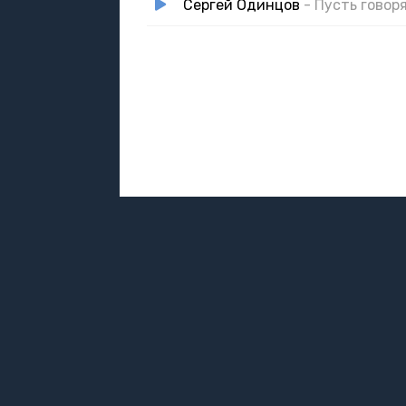
Сергей Одинцов
- Пусть говор
DMCA / ABUSE