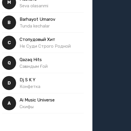
M
Seva olasanmi
Barhayot Umarov
B
Tunda kechalar
Стопудовый Хит
С
Не Суди Строго Родной
Qazaq Hits
Q
Сағындым Ғой
Dj S K Y
D
Конфетка
Ai Music Universe
A
Скифы