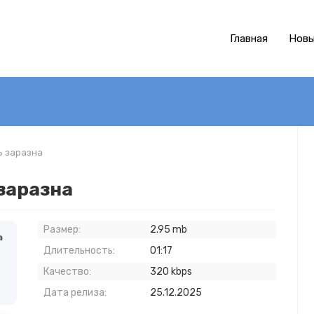
Главная
Новы
ь заразна
заразна
Размер:
2.95 mb
а
Длительность:
01:17
Качество:
320 kbps
Дата релиза:
25.12.2025