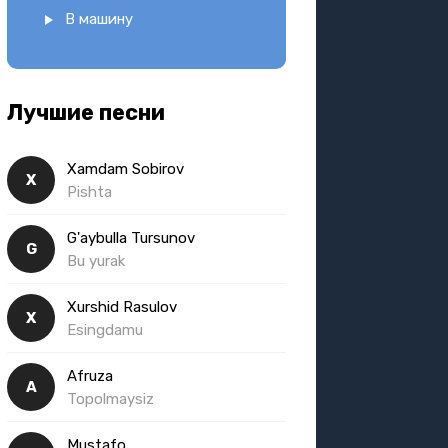
В машину
Лучшие песни
Xamdam Sobirov
X
Pishta
G'aybulla Tursunov
G
Bu yurak
Xurshid Rasulov
X
Esingdamu
Afruza
A
Topolmaysiz
Mustafo