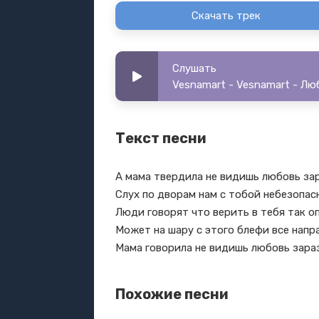
Скачать трек
Слушать
Vesnamart - Vesnamart - Лю
Текст песни
А мама твердила не видишь любовь за
Слух по дворам нам с тобой небезопас
Люди говорят что верить в тебя так о
Может на шару с этого блефи все напр
Мама говорила не видишь любовь зара
Похожие песни