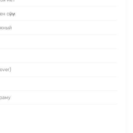
н сүйүүм
ежный
over)
Храму