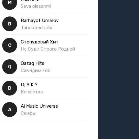
M
Seva olasanmi
Barhayot Umarov
B
Tunda kechalar
Стопудовый Хит
С
Не Суди Строго Родной
Qazaq Hits
Q
Сағындым Ғой
Dj S K Y
D
Конфетка
Ai Music Universe
A
Скифы