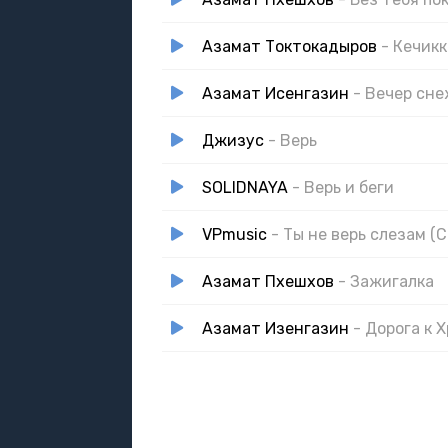
Азамат Токтокадыров
- Кечикке
Азамат Исенгазин
- Вечер сн
Джизус
- Верь
SOLIDNAYA
- Верь и беги
VPmusic
- Ты не верь слезам (C
Азамат Пхешхов
- Зажигалка
Азамат Изенгазин
- Дорога к 