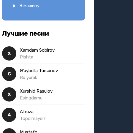
В машину
Лучшие песни
Xamdam Sobirov
X
Pishta
G'aybulla Tursunov
G
Bu yurak
Xurshid Rasulov
X
Esingdamu
Afruza
A
Topolmaysiz
Mustafo