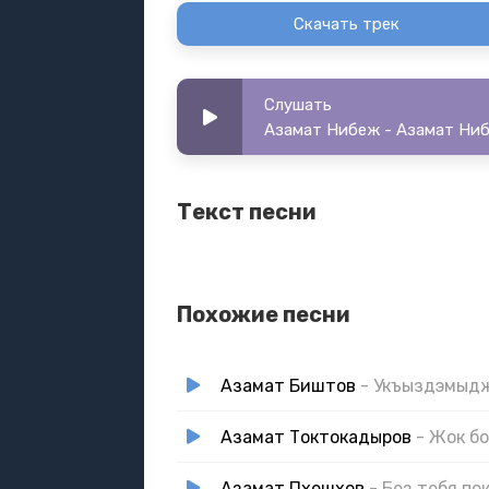
Скачать трек
Слушать
Азамат Нибеж - Азамат Ниб
Текст песни
Похожие песни
Азамат Биштов
- Укъыздэмыд
Азамат Токтокадыров
- Жок б
Азамат Пхешхов
- Без тебя по