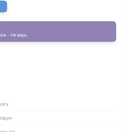
еж - Не верь
жэгу
олдум
коя нет