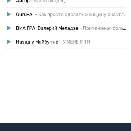
Айгор
- Канатоходец
Guru-Ai
- Как просто сделать женщину счастливой
ВИА ГРА, Валерий Меладзе
- Притяженья больше нет (Cover VPmusic)
Назад у Майбутнє
- У МЕНЕ Є ТИ