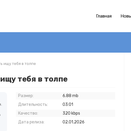
Главная
Новы
ть ищу тебя в толпе
 ищу тебя в толпе
Размер:
6.88 mb
.
Длительность:
03:01
Качество:
320 kbps
о
Дата релиза:
02.01.2026