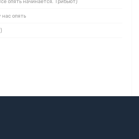
 Всё опять начинается. Трибьют)
у нас опять
)