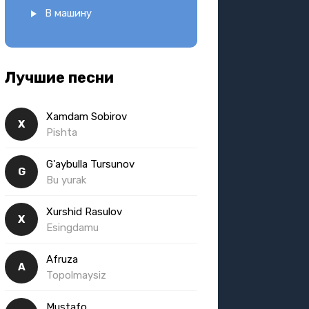
В машину
Лучшие песни
Xamdam Sobirov
X
Pishta
G'aybulla Tursunov
G
Bu yurak
Xurshid Rasulov
X
Esingdamu
Afruza
A
Topolmaysiz
Mustafo