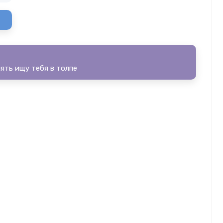
пять ищу тебя в толпе
очу