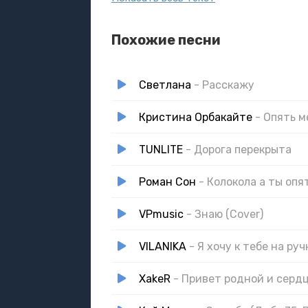
Похожие песни
Светлана
- Расскажу
Кристина Орбакайте
- Опять м
TUNLITE
- Дорога перекрыта
Роман Сон
- Колокола а ты опя
VPmusic
- Знаю (Cover)
VILANIKA
- Я хочу к тебе на руч
XakeR
- Привет родной и серд