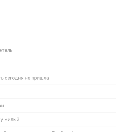
етель
ть сегодня не пришла
ки
цу милый