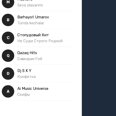
M
Seva olasanmi
Barhayot Umarov
B
Tunda kechalar
Стопудовый Хит
С
Не Суди Строго Родной
Qazaq Hits
Q
Сағындым Ғой
Dj S K Y
D
Конфетка
Ai Music Universe
A
Скифы