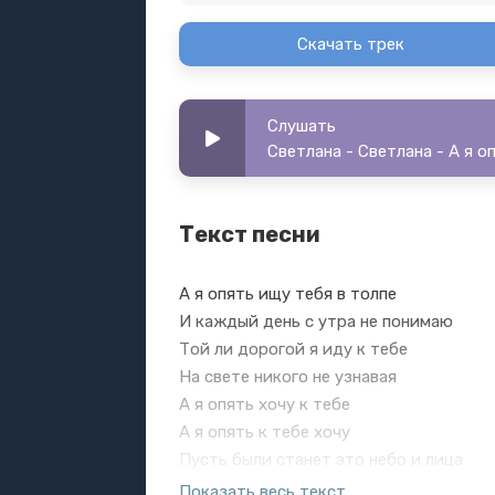
Скачать трек
Слушать
Светлана - Светлана - А я о
Текст песни
А я опять ищу тебя в толпе
И каждый день с утра не понимаю
Той ли дорогой я иду к тебе
На свете никого не узнавая
А я опять хочу к тебе
А я опять к тебе хочу
Пусть были станет это небо и лица
Я опять хочу к тебе, а я опять к тебе х
Показать весь текст