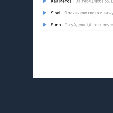
Кай Метов
- За тебя (Любэ 35.
Sinai
- Я закрываю глаза и виж
Suno
- Ты уйдешь (Ai rock cover