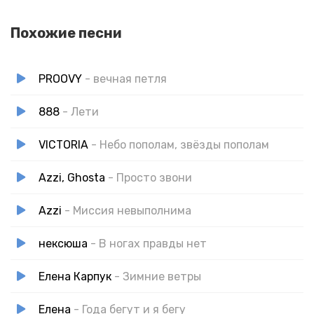
Похожие песни
PROOVY
- вечная петля
888
- Лети
VICTORIA
- Небо пополам, звёзды пополам
Azzi, Ghosta
- Просто звони
Azzi
- Миссия невыполнима
нексюша
- В ногах правды нет
Елена Карпук
- Зимние ветры
Елена
- Года бегут и я бегу