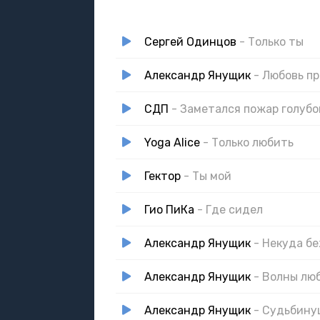
Сергей Одинцов
- Только ты
Александр Янущик
- Любовь п
СДП
- Заметался пожар голубо
Yoga Alice
- Только любить
Гектор
- Ты мой
Гио ПиКа
- Где сидел
Александр Янущик
- Некуда б
Александр Янущик
- Волны лю
Александр Янущик
- Судьбину