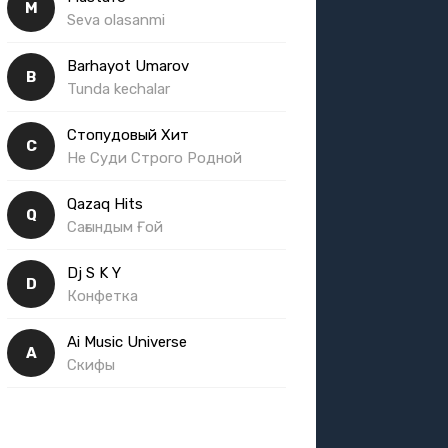
M
Seva olasanmi
Barhayot Umarov
B
Tunda kechalar
Стопудовый Хит
С
Не Суди Строго Родной
Qazaq Hits
Q
Сағындым Ғой
Dj S K Y
D
Конфетка
Ai Music Universe
A
Скифы