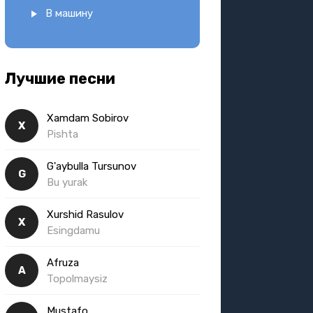
В машину
Лучшие песни
Xamdam Sobirov
X
Pishta
G'aybulla Tursunov
G
Bu yurak
Xurshid Rasulov
X
Esingdamu
Afruza
A
Topolmaysiz
Mustafo