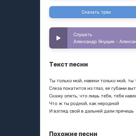
Скачать трек
Слушать
Александр Янущик - Алекса
Текст песни
Ты только мой, навеки только мой, ты
Слеза покатится из глаз, ее губами вы
Скажу опять, что лишь тебя, тебя нав
Что ж ты родной, как неродной
И взгляд свой в дальней дали прячешь
Похожие песни