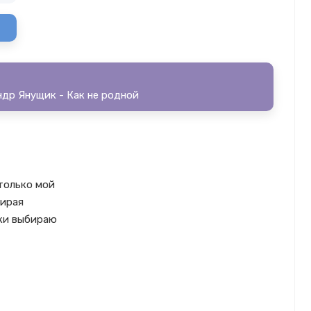
ндр Янущик - Как не родной
 только мой
тирая
еки выбираю