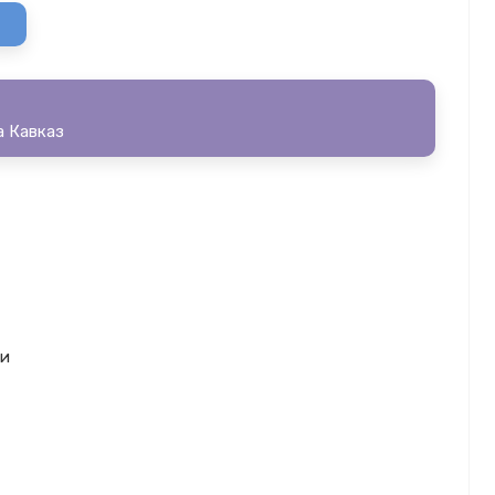
а Кавказ
ки