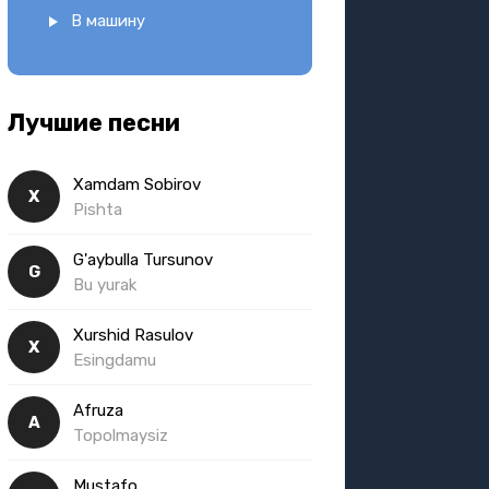
В машину
Лучшие песни
Xamdam Sobirov
X
Pishta
G'aybulla Tursunov
G
Bu yurak
Xurshid Rasulov
X
Esingdamu
Afruza
A
Topolmaysiz
Mustafo