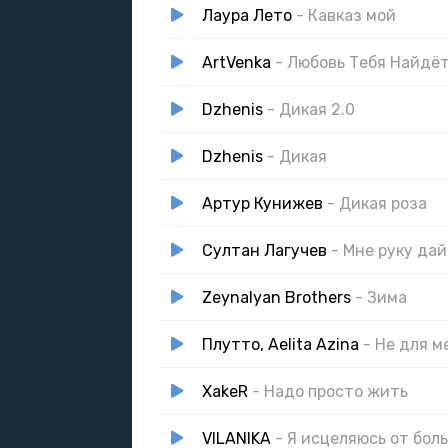
Лаура Лето
- Кавказ мой
ArtVenka
- Любовь Тебя Найдё
Dzhenis
- Дикая 2.0
Dzhenis
- Дикая
Артур Кунижев
- Дикая роза
Султан Лагучев
- Мне руку дай
Zeynalyan Brothers
- Зима
Плутто, Aelita Azina
- Не для м
XakeR
- Надо просто жить
VILANIKA
- Я исцеляюсь от бол