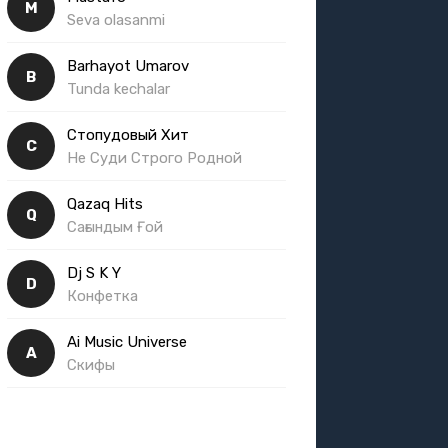
M
Seva olasanmi
Barhayot Umarov
B
Tunda kechalar
Стопудовый Хит
С
Не Суди Строго Родной
Qazaq Hits
Q
Сағындым Ғой
Dj S K Y
D
Конфетка
Ai Music Universe
A
Скифы