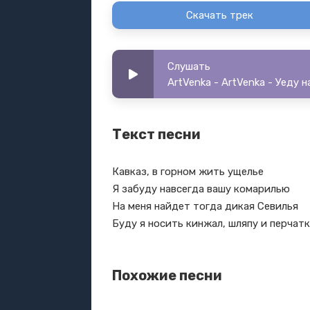
Скачать трек
Слушать
ArtVenka - ArtVenka - Уеду н
Текст песни
Кавказ, в горном жить ущелье
Я забуду навсегда вашу комарилью
На меня найдет тогда дикая Севилья
Буду я носить кинжал, шляпу и перчат
Похожие песни