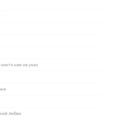
т
 никто нам не указ
еня
ьной любви