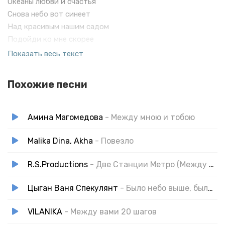
Океаны любви и счастья
Снова небо вот синеет
Над красивым нашим садом
Подойди ко мне скорее
И присядь со мною рядом, обними меня сильнее, своим
Показать весь текст
добрым нежным взглядом.
Похожие песни
Амина Магомедова
- Между мною и тобою
Malika Dina, Akha
- Повезло
R.S.Productions
- Две Станции Метро (Между Мною и Тобой)
Цыган Ваня Спекулянт
- Было небо выше, были звёзды ярче
VILANIKA
- Между вами 20 шагов