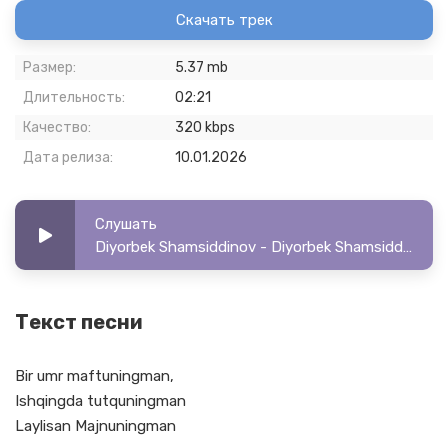
Скачать трек
Размер:
5.37 mb
Длительность:
02:21
Качество:
320 kbps
Дата релиза:
10.01.2026
Слушать
Diyorbek Shamsiddinov - Diyorbek Shamsiddinov - Maftuningman
Текст песни
Bir umr maftuningman,
Ishqingda tutquningman
Laylisan Majnuningman