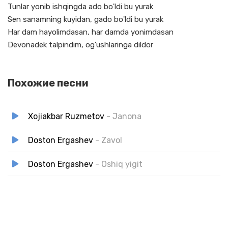
Tunlar yonib ishqingda ado bo'ldi bu yurak
Sen sanamning kuyidan, gado bo'ldi bu yurak
Har dam hayolimdasan, har damda yonimdasan
Devonadek talpindim, og'ushlaringa dildor
Похожие песни
Xojiakbar Ruzmetov
- Janona
Doston Ergashev
- Zavol
Doston Ergashev
- Oshiq yigit