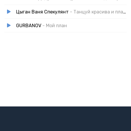
Цыган Ваня Спекулянт
- Танцуй красива и плачь Европа
GURBANOV
- Мой план