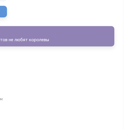
утов не любят королевы
ом