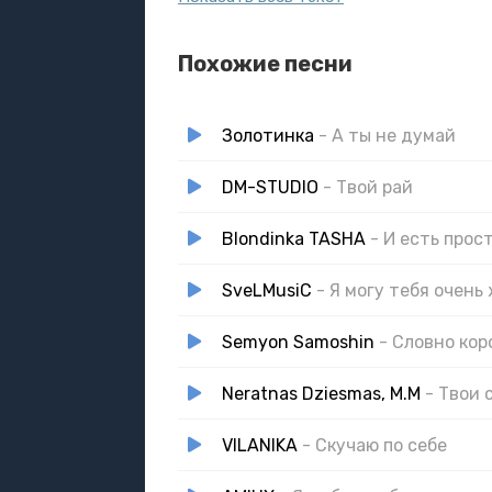
Скучаю, а тут,
На честь королевы твоей посягал
Похожие песни
Королевский твой шут
Был в гневе король, прочитав в том пи
Золотинка
- А ты не думай
DM-STUDIO
- Твой рай
Blondinka TASHA
- И есть прос
SveLMusiC
- Я могу тебя очень
Semyon Samoshin
- Словно ко
Neratnas Dziesmas, M.M
- Твои 
VILANIKA
- Скучаю по себе