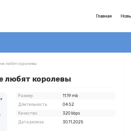
Главная
Новы
 не любят королевы
не любят королевы
Размер:
11.19 mb
ят
Длительность:
04:52
Качество:
320 kbps
о
Дата релиза:
30.11.2025