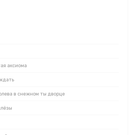
сьме
тая аксиома
 ждать
ролева в снежном ты дворце
слёзы