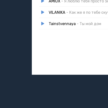
AMIUX
- Я люблю тебя просто з
VILANIKA
- Как же я по тебе ск
Tainstvennaya
- Ты мой дом