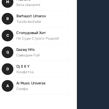
M
Seva olasanmi
Barhayot Umarov
B
Tunda kechalar
Стопудовый Хит
С
Не Суди Строго Родной
Qazaq Hits
Q
Сағындым Ғой
Dj S K Y
D
Конфетка
Ai Music Universe
A
Скифы