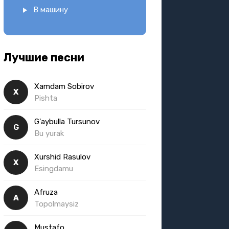
В машину
Лучшие песни
Xamdam Sobirov
X
Pishta
G'aybulla Tursunov
G
Bu yurak
Xurshid Rasulov
X
Esingdamu
Afruza
A
Topolmaysiz
Mustafo