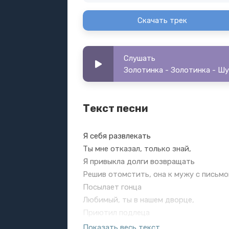
Скачать трек
Слушать
Золотинка - Золотинка - Ш
Текст песни
Я себя развлекать
Ты мне отказал, только знай,
Я привыкла долги возвращать
Решив отомстить, она к мужу с письм
Посылает гонца
Любимый, ты в нашем дворце,
Приютил подлеца
Пока ты на битве, тебя, верно, жду я,
Показать весь текст