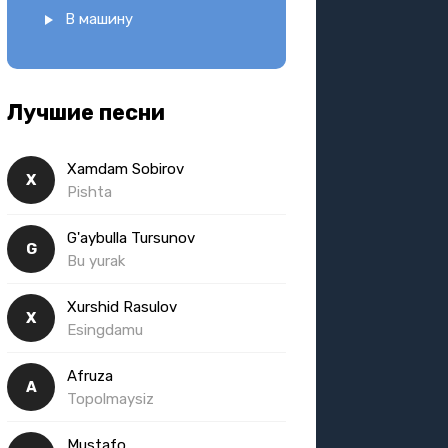
В машину
Лучшие песни
Xamdam Sobirov
X
Pishta
G'aybulla Tursunov
G
Bu yurak
Xurshid Rasulov
X
Esingdamu
Afruza
A
Topolmaysiz
Mustafo