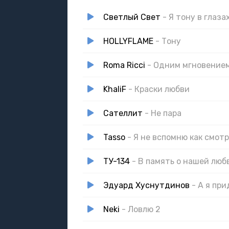
Светлый Свет
- Я тону в глаза
HOLLYFLAME
- Тону
Roma Ricci
- Одним мгновение
KhaliF
- Краски любви
Сателлит
- Не пара
Tasso
- Я не вспомню как смотр
ТУ-134
- В память о нашей люб
Эдуард Хуснутдинов
- А я пр
Neki
- Ловлю 2