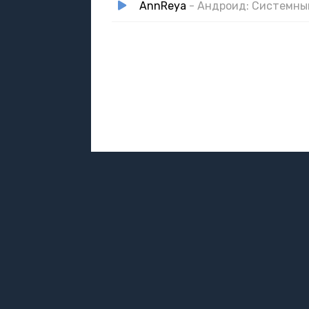
AnnReya
- Андроид: Системны
DMCA / ABUSE