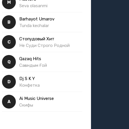
M
Seva olasanmi
Barhayot Umarov
B
Tunda kechalar
Стопудовый Хит
С
Не Суди Строго Родной
Qazaq Hits
Q
Сағындым Ғой
Dj S K Y
D
Конфетка
Ai Music Universe
A
Скифы