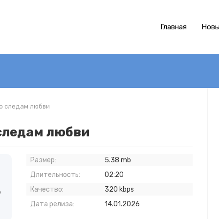
Главная
Новы
По следам любви
 следам любви
Размер:
5.38 mb
Длительность:
02:20
Качество:
320 kbps
о
Дата релиза:
14.01.2026