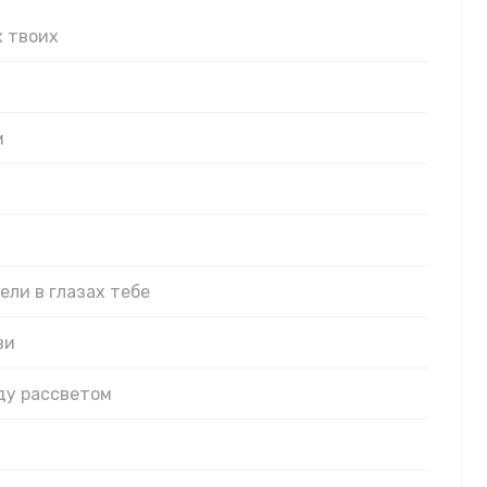
х твоих
м
ели в глазах тебе
ви
иду рассветом