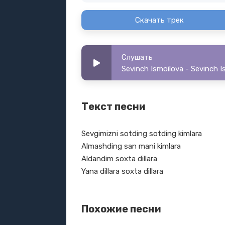
Скачать трек
Слушать
Sevinch Ismoilova - Sevinch I
Текст песни
Sevgimizni sotding sotding kimlara
Almashding san mani kimlara
Aldandim soxta dillara
Yana dillara soxta dillara
Похожие песни