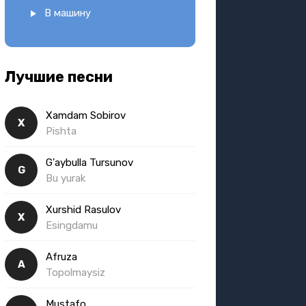
В машину
Лучшие песни
Xamdam Sobirov
X
Pishta
G'aybulla Tursunov
G
Bu yurak
Xurshid Rasulov
X
Esingdamu
Afruza
A
Topolmaysiz
Mustafo