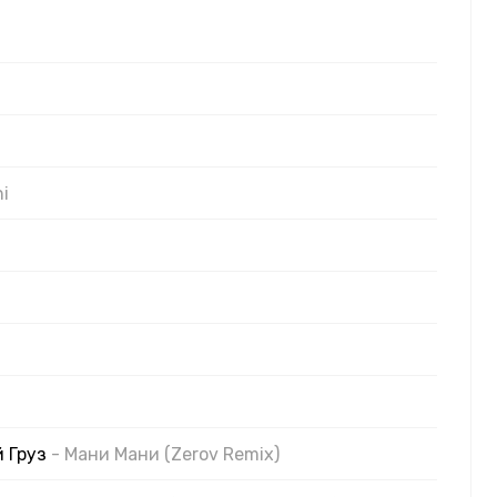
ni
й Груз
- Мани Мани (Zerov Remix)