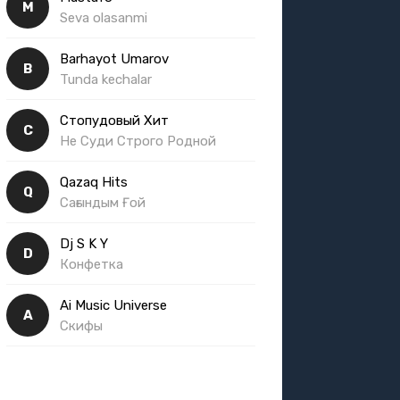
M
Seva olasanmi
Barhayot Umarov
B
Tunda kechalar
Стопудовый Хит
С
Не Суди Строго Родной
Qazaq Hits
Q
Сағындым Ғой
Dj S K Y
D
Конфетка
Ai Music Universe
A
Скифы