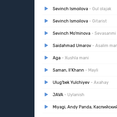
Sevinch Ismoilova
- Gul olajak
Sevinch Ismoilova
- Gitarist
Sevinch Mo'minova
- Sevasanmi
Saidahmad Umarov
- Asalim ma
Aga
- Xushla mani
Saman, Il‘Khann
- Mayli
Ulug'bek Yulchiyev
- Axahay
JAVA
- Uylanish
Miyagi, Andy Panda, Каспийски