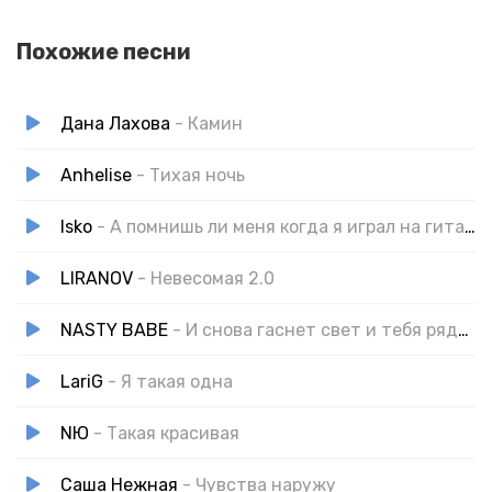
Похожие песни
Дана Лахова
- Камин
Anhelise
- Тихая ночь
Isko
- А помнишь ли меня когда я играл на гитаре
LIRANOV
- Невесомая 2.0
NASTY BABE
- И снова гаснет свет и тебя рядом нет
LariG
- Я такая одна
NЮ
- Такая красивая
Саша Нежная
- Чувства наружу