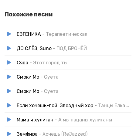
Похожие песни
ЕВГЕНИКА
- Терапевтическая
ДО СЛЁЗ, Suno
- ПОД БРОНЁЙ
Сява
- Этот город ты
Смоки Мо
- Суета
Смоки Мо
- Суета
Если хочешь-пой! Звездный хор
- Танцы Елка Новый Год
Мама я хулиган
- А мы пацаны хулиганы
Земфира
- Хочешь (ReJazzed)