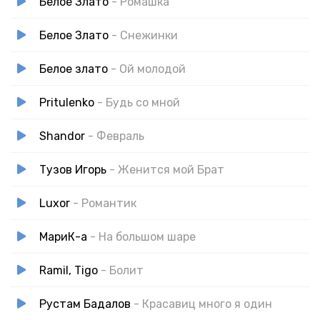
Белое Злато
- Ромашка
Белое Злато
- Снежинки
Белое злато
- Ой молодой
Pritulenko
- Будь со мной
Shandor
- Февраль
Тузов Игорь
- Женится мой Брат
Luxor
- Романтик
МариК-а
- На большом шаре
Ramil, Tigo
- Болит
Рустам Бадалов
- Красавиц много я один