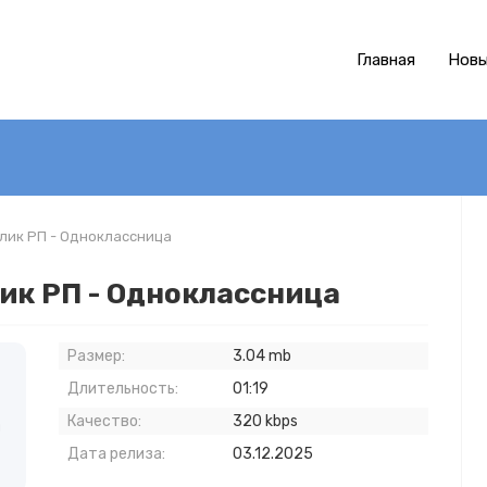
Главная
Новы
алик РП - Одноклассница
ик РП - Одноклассница
Размер:
3.04 mb
Длительность:
01:19
Качество:
320 kbps
и
Дата релиза:
03.12.2025