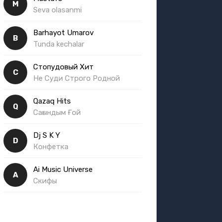
M
Seva olasanmi
Barhayot Umarov
B
Tunda kechalar
Стопудовый Хит
С
Не Суди Строго Родной
Qazaq Hits
Q
Сағындым Ғой
Dj S K Y
D
Конфетка
Ai Music Universe
A
Скифы