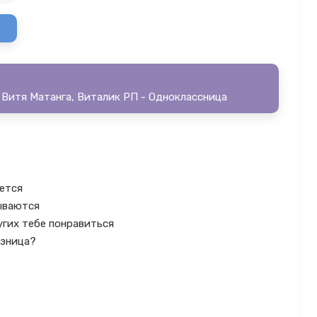
 Витя Матанга, Виталик РП - Одноклассница
ается
бываются
угих тебе понравиться
азница?