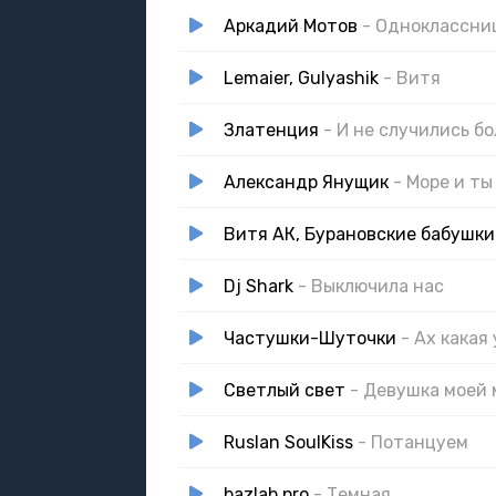
Аркадий Мотов
- Одноклассни
Lemaier, Gulyashik
- Витя
Златенция
- И не случились б
Александр Янущик
- Море и ты
Витя АК, Бурановские бабушки
Dj Shark
- Выключила нас
Частушки-Шуточки
- Ах какая 
Светлый свет
- Девушка моей
Ruslan SoulKiss
- Потанцуем
bazlab.pro
- Темная