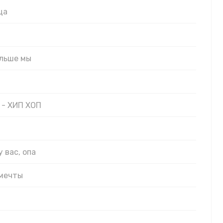
ца
ольше мы
- ХИП ХОП
у вас, опа
 мечты