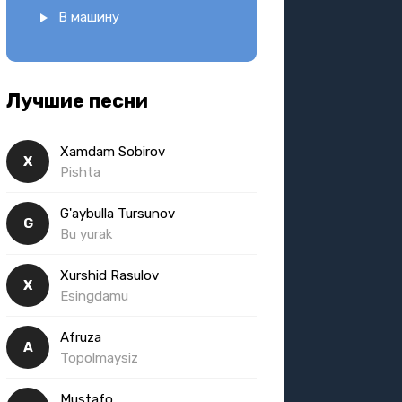
В машину
Лучшие песни
Xamdam Sobirov
X
Pishta
G'aybulla Tursunov
G
Bu yurak
Xurshid Rasulov
X
Esingdamu
Afruza
A
Topolmaysiz
Mustafo