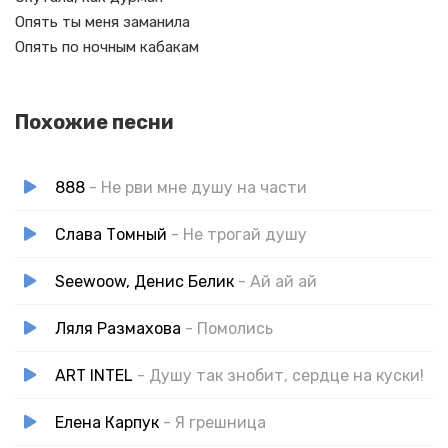
Опять ты меня заманила
Опять по ночным кабакам
Похожие песни
888
- Не рви мне душу на части
Слава Томный
- Не трогай душу
Seewoow, Денис Белик
- Ай ай ай
Ляля Размахова
- Помолись
ART INTEL
- Душу так знобит, сердце на куски!
Елена Карпук
- Я грешница