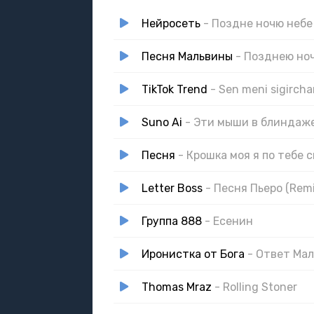
Нейросеть
- Поздне ночю небе
Песня Мальвины
- Позднею но
TikTok Trend
- Sen meni sigirch
Suno Ai
- Эти мыши в блиндаж
Песня
- Крошка моя я по тебе с
Letter Boss
- Песня Пьеро (Remi
Группа 888
- Есенин
Иронистка от Бога
- Ответ Ма
Thomas Mraz
- Rolling Stoner