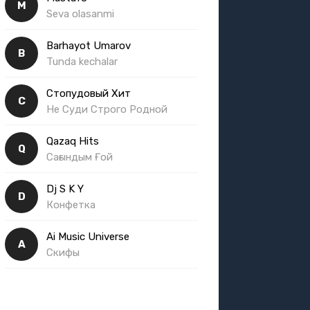
M
Seva olasanmi
Barhayot Umarov
B
Tunda kechalar
Стопудовый Хит
С
Не Суди Строго Родной
Qazaq Hits
Q
Сағындым Ғой
Dj S K Y
D
Конфетка
Ai Music Universe
A
Скифы