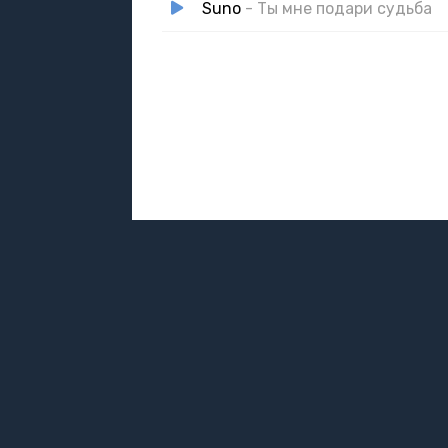
Suno
- Ты мне подари судьба
DMCA / ABUSE