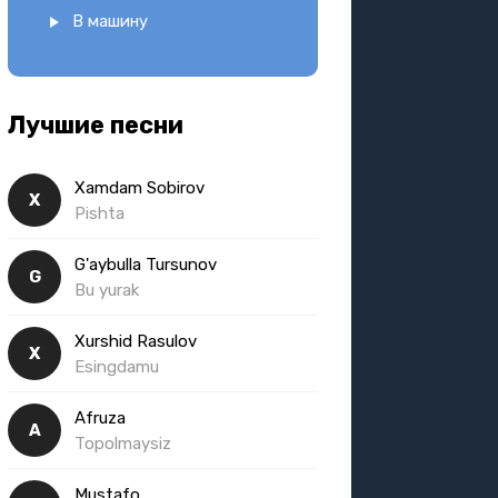
В машину
Лучшие песни
Xamdam Sobirov
X
Pishta
G'aybulla Tursunov
G
Bu yurak
Xurshid Rasulov
X
Esingdamu
Afruza
A
Topolmaysiz
Mustafo