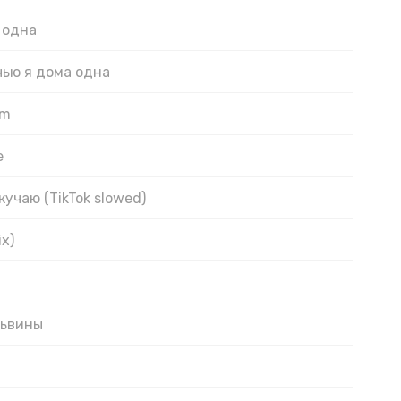
 одна
чью я дома одна
am
е
кучаю (TikTok slowed)
x)
львины