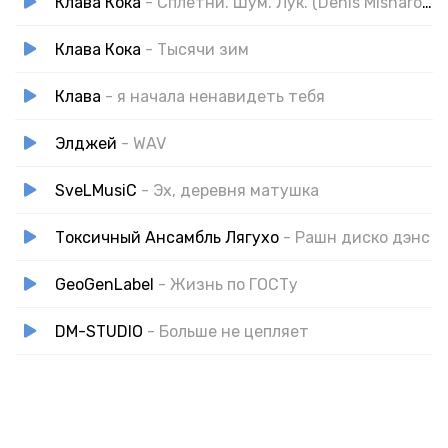
Клава Кока
- Сплетни. Шум. Лук. (Denis Misharov & DJ Bliss Radio Remix)
Клава Кока
- Тысячи зим
Клава
- я начала ненавидеть тебя
Элджей
- WAV
SveLMusiC
- Эх, деревня матушка
Токсичный Ансамбль Лягухо
- Рашн диско дэнс
GeoGenLabel
- Жизнь по ГОСТу
DM-STUDIO
- Больше не цепляет