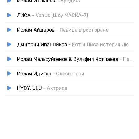
Ислам Итляшев
- Вредина
ЛИСА
- Venus (Шоу МАСКА-7)
Ислам Айдаров
- Певица в ресторане
Дмитрий Иванников
- Кот и Лиса история Любви
Ислам Мальсуйгенов & Зульфия Чотчаева
- Пара
Ислам Идигов
- Слезы твои
HYDY, ULU
- Актриса