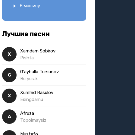
В машину
Лучшие песни
Xamdam Sobirov
X
Pishta
G'aybulla Tursunov
G
Bu yurak
Xurshid Rasulov
X
Esingdamu
Afruza
A
Topolmaysiz
Mustafo