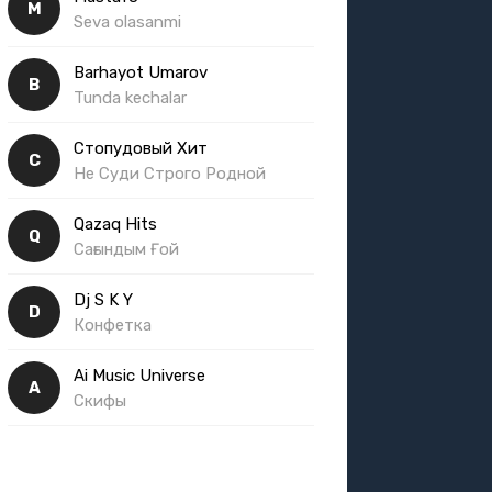
M
Seva olasanmi
Barhayot Umarov
B
Tunda kechalar
Стопудовый Хит
С
Не Суди Строго Родной
Qazaq Hits
Q
Сағындым Ғой
Dj S K Y
D
Конфетка
Ai Music Universe
A
Скифы