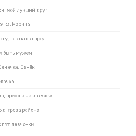
он, мой лучший друг
очка, Марина
оту, как на каторгу
ал быть мужем
 Санечка, Санёк
ёлочка
ка, пришла не за солью
ха, гроза района
хотят девчонки