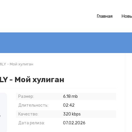
Главная
Новы
ILY - Мой хулиган
Y - Мой хулиган
Размер:
6.18 mb
Длительность:
02:42
Качество:
320 kbps
о
Дата релиза:
07.02.2026