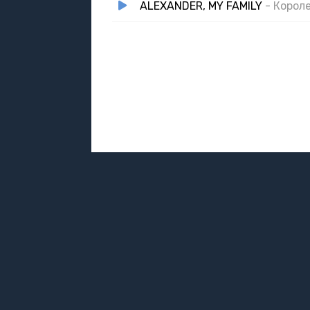
ALEXANDER, MY FAMILY
- Корол
DMCA / ABUSE