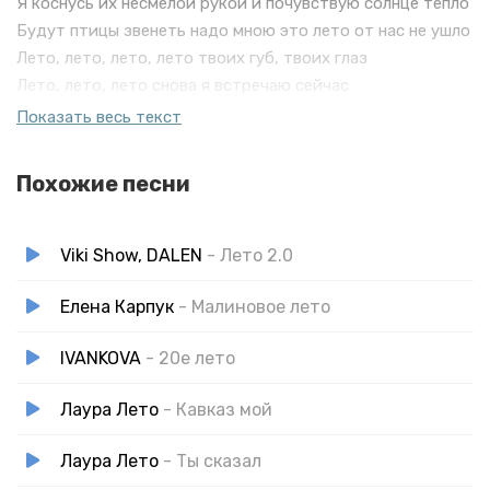
Я коснусь их несмелой рукой и почувствую солнце тепло
Будут птицы звенеть надо мною это лето от нас не ушло
Лето, лето, лето, лето твоих губ, твоих глаз
Лето, лето, лето снова я встречаю сейчас
Это лето твоё навсегда сберегу, без него я прожить не
Показать весь текст
смогу
Похожие песни
Viki Show, DALEN
- Лето 2.0
Елена Карпук
- Малиновое лето
IVANKOVA
- 20е лето
Лаура Лето
- Кавказ мой
Лаура Лето
- Ты сказал