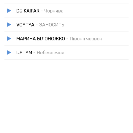
Та я живу у твоїх слідах.
DJ KAIFAR
- Чорнява
Я не зітру із душі цей слід,
Та навчусь без кохання стояти.
VOYTYA
- ЗАНОСИТЬ
У житті ще мільйони доріг —
І я виберу знову кохати.
МАРИНА БІЛОНОЖКО
- Півонії червоні
Твої сліди — у моїх снах,
Твої слова — у моїх вустах.
USTYM
- Небезпечна
Хоч розійшлись ми у двох шляхах,
Та я живу і навчуся кохати.
Твої сліди — у моїх снах,
Твої слова — у моїх вустах.
Хоч розійшлись ми у двох шляхах,
Та я живу у твоїх слідах.