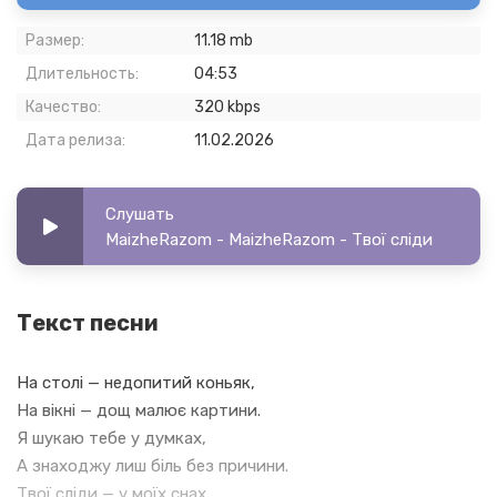
Размер:
11.18 mb
Длительность:
04:53
Качество:
320 kbps
Дата релиза:
11.02.2026
Слушать
MaizheRazom - MaizheRazom - Твої сліди
Текст песни
На столі — недопитий коньяк,
На вікні — дощ малює картини.
Я шукаю тебе у думках,
А знаходжу лиш біль без причини.
Твої сліди — у моїх снах,