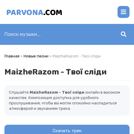
Главная
»
Новые песни
» MaizheRazom - Твої сліди
MaizheRazom - Твої сліди
Слушайте
MaizheRazom - Твої сліди
онлайн в высоком
качестве. Композиция доступна для удобного
прослушивания, чтобы вы могли спокойно насладиться
атмосферой и звучанием трека.
Скачать трек