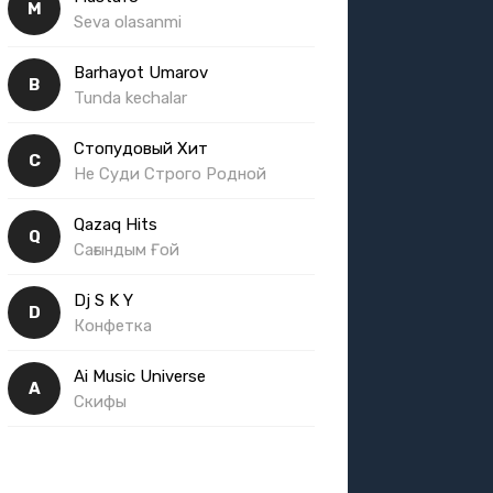
M
Seva olasanmi
Barhayot Umarov
B
Tunda kechalar
Стопудовый Хит
С
Не Суди Строго Родной
Qazaq Hits
Q
Сағындым Ғой
Dj S K Y
D
Конфетка
Ai Music Universe
A
Скифы