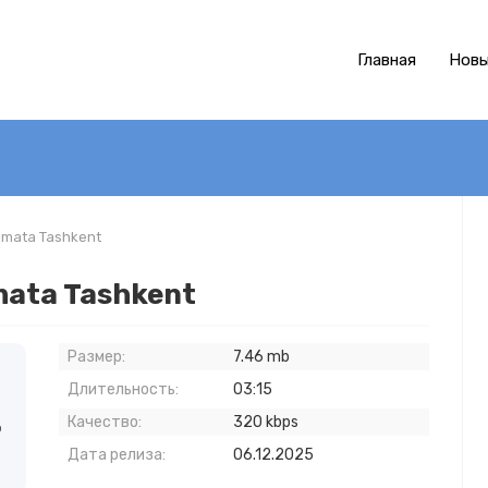
Главная
Новы
Almata Tashkent
lmata Tashkent
Размер:
7.46 mb
Длительность:
03:15
Качество:
320 kbps
о
Дата релиза:
06.12.2025