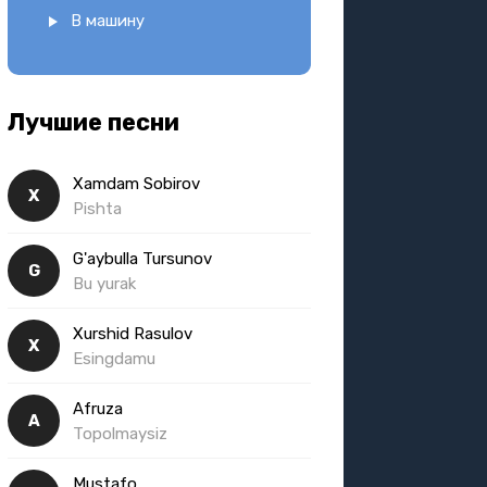
В машину
Лучшие песни
Xamdam Sobirov
X
Pishta
G'aybulla Tursunov
G
Bu yurak
Xurshid Rasulov
X
Esingdamu
Afruza
A
Topolmaysiz
Mustafo