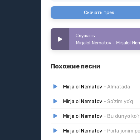
Скачать трек
Слушать
Mirjalol Nematov - Mirjalol N
Похожие песни
Mirjalol Nematov
- Almatada
Mirjalol Nematov
- So’zim yo’q
Mirjalol Nematov
- Bu dunyo ko'
Mirjalol Nematov
- Porla jonim po