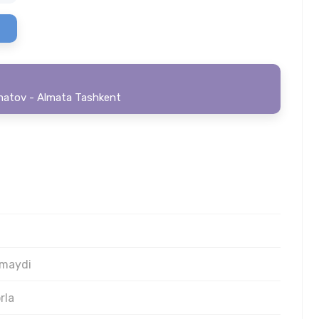
ematov - Almata Tashkent
rmaydi
rla