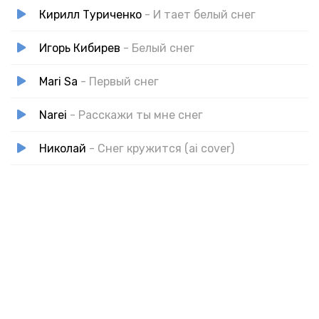
И я хочу, чтобы мы вновь были.
Кирилл Туриченко
- И тает белый снег
По огромному городу вдвоём.
Игорь Кибирев
- Белый снег
Mari Sa
- Первый снег
Narei
- Расскажи ты мне снег
Николай
- Снег кружится (ai cover)