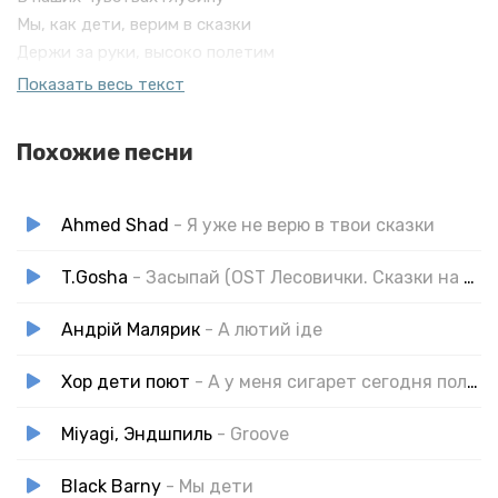
Мы, как дети, верим в сказки
Держи за руки, высоко полетим
В звездном небе, словно пазлы
Показать весь текст
Собираем сны, мы с тобою кружим
Как дети верим в сказки
Похожие песни
Мы как дети верим в сказки
Держи за руки
Высоко полетим
Ahmed Shad
- Я уже не верю в твои сказки
В звёздном небе
Ты со мной
T.Gosha
- Засыпай (OST Лесовички. Сказки на ночь)
На двоих
Андрій Малярик
- А лютий іде
Поделили целый мир
Да где теперь эта сказка?
Хор дети поют
- А у меня сигарет сегодня полные карманы
Miyagi, Эндшпиль
- Groove
Black Barny
- Мы дети