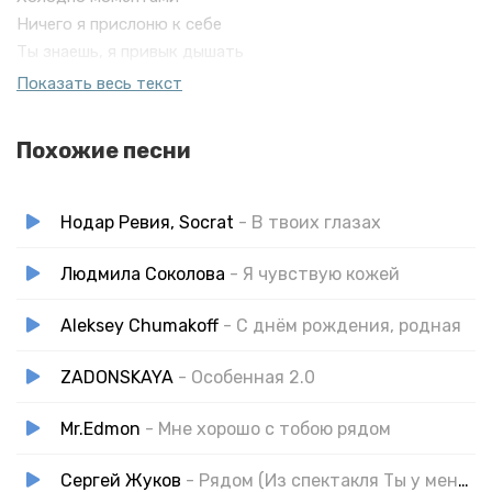
Ничего я прислоню к себе
Ты знаешь, я привык дышать
Одной тобою на земле
Показать весь текст
Останься рядом
Я не хочу поцелуев на прощанье
Похожие песни
Походу влеплю по-любому только рядом
Я чувствую в душе покойное расстояние
Убивает нашу любовь
Нодар Ревия, Socrat
- В твоих глазах
Без тебя так плохо, я лечу к тебе родная
В голове завис вопрос может ты не ждешь не знаю
Людмила Соколова
- Я чувствую кожей
Останься рядом
Aleksey Chumakoff
- С днём рождения, родная
Я не хочу поцелуев на прощанье
Походу влеплю по-любому только рядом
ZADONSKAYA
- Особенная 2.0
Я чувствую в душе покойное расстояние
Убивает нашу силу
Mr.Edmon
- Мне хорошо с тобою рядом
Сергей Жуков
- Рядом (Из спектакля Ты у меня одна)