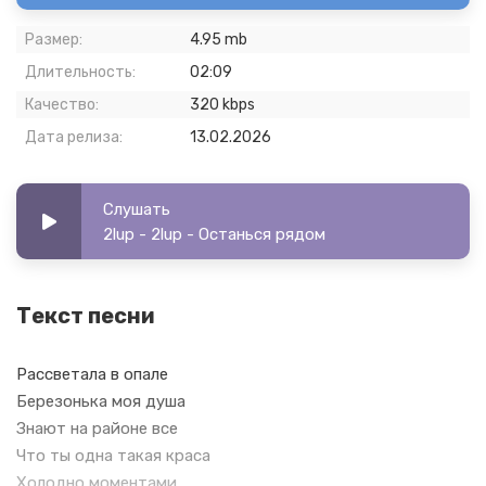
Размер:
4.95 mb
Длительность:
02:09
Качество:
320 kbps
Дата релиза:
13.02.2026
Слушать
2lup - 2lup - Останься рядом
Текст песни
Рассветала в опале
Березонька моя душа
Знают на районе все
Что ты одна такая краса
Холодно моментами