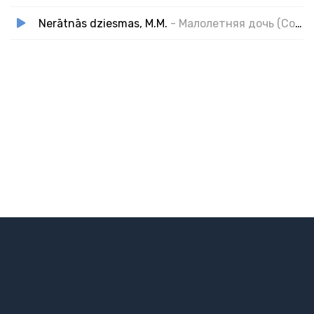
Nerātnās dziesmas, M.M.
- Малолетняя дочь (Cover)