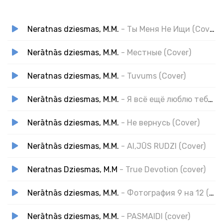
Neratnas dziesmas, M.M.
- Ты Меня Не Ищи (Cover)
Nerātnās dziesmas, M.M.
- Местные (Cover)
Neratnas dziesmas, M.M.
- Tuvums (Cover)
Nerātnās dziesmas, M.M.
- Я всё ещё люблю тебя (Cover)
Nerātnās dziesmas, M.M.
- Не вернусь (Cover)
Nerātnās dziesmas, M.M.
- AI,JŪS RUDZI (Cover)
Neratnas Dziesmas, M.M
- True Devotion (cover)
Nerātnās dziesmas, M.M.
- Фотография 9 на 12 (Cover)
Nerātnās dziesmas, M.M.
- PASMAIDI (cover)