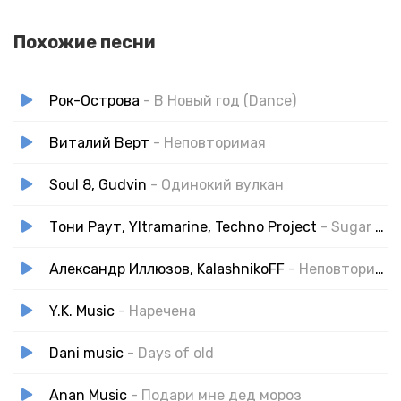
Похожие песни
Рок-Острова
- В Новый год (Dance)
Виталий Верт
- Неповторимая
Soul 8, Gudvin
- Одинокий вулкан
Тони Раут, Yltramarine, Techno Project
- Sugar Daddy (Dance Mix)
Александр Иллюзов, KalashnikoFF
- Неповторимая 2.0 (Remix)
Y.K. Music
- Наречена
Dani music
- Days of old
Anan Music
- Подари мне дед мороз