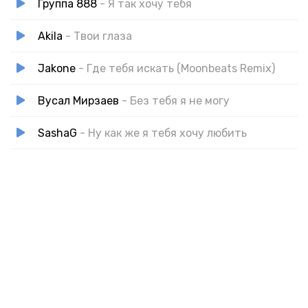
Группа 888
- Я так хочу тебя
Akila
- Твои глаза
Jakone
- Где тебя искать (Moonbeats Remix)
Вусал Мирзаев
- Без тебя я не могу
SashaG
- Ну как же я тебя хочу любить