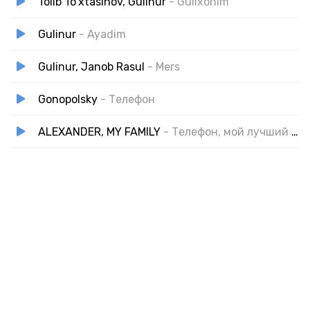
Tolib To'xtasinov, Gulinur
- Gulixonim
Gulinur
- Ayadim
Gulinur, Janob Rasul
- Mers
Gonopolsky
- Телефон
ALEXANDER, MY FAMILY
- Телефон, мой лучший друг