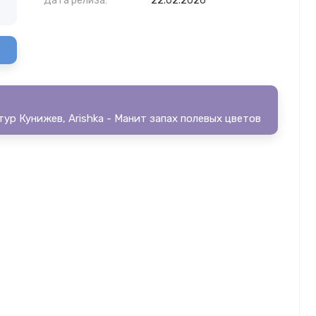
Дата релиза:
22.02.2026
тур Кунижев, Arishka - Манит запах полевых цветов