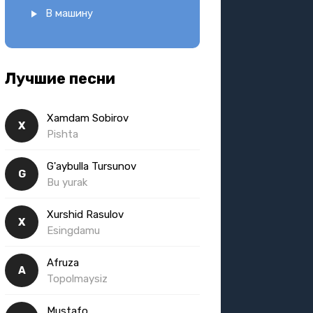
В машину
Лучшие песни
Xamdam Sobirov
X
Pishta
G'aybulla Tursunov
G
Bu yurak
Xurshid Rasulov
X
Esingdamu
Afruza
A
Topolmaysiz
Mustafo