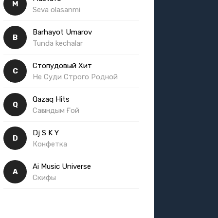
M
Seva olasanmi
Barhayot Umarov
B
Tunda kechalar
Стопудовый Хит
С
Не Суди Строго Родной
Qazaq Hits
Q
Сағындым Ғой
Dj S K Y
D
Конфетка
Ai Music Universe
A
Скифы