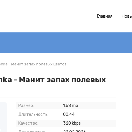
Главная
Новы
shka - Манит запах полевых цветов
hka - Манит запах полевых
Размер:
1.68 mb
в
Длительность:
00:44
Качество:
320 kbps
й