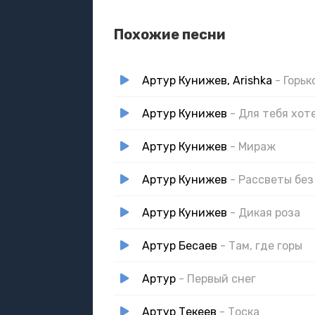
Похожие песни
Артур Кунижев, Arishka
- Горь
Артур Кунижев
- Для тебя хот
Артур Кунижев
- Мираж
Артур Кунижев
- Рассветы без
Артур Кунижев
- Дикая роза
Артур Бесаев
- Там, где горы
Артур
- Первый снег
Артур Текеев
- Тоска