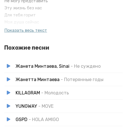
Не могу представить
Эту жизнь без нас
Для тебя горит
Моя душа сейчас
Отзовись
Показать весь текст
Любимый мой
Я с тобой
Похожие песни
Жанета Минтаева, Sinai
- Не суждено
Жанетта Минтаева
- Потерянные годы
KILLAGRAM
- Молодость
YUNGWAY
- MOVE
GSPD
- HOLA AMIGO