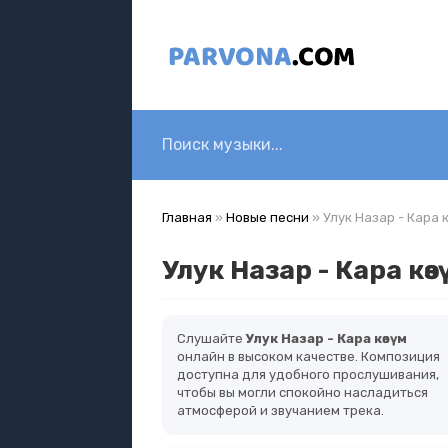
Главная
»
Новые песни
» Улук Назар - Кара к
Улук Назар - Кара көз
Слушайте
Улук Назар - Кара көзүм
онлайн в высоком качестве. Композиция
доступна для удобного прослушивания,
чтобы вы могли спокойно насладиться
атмосферой и звучанием трека.