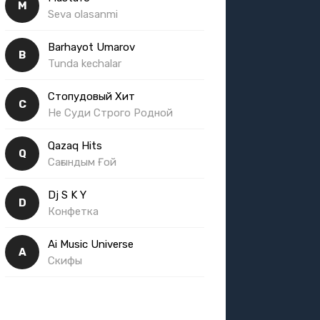
M
Seva olasanmi
Barhayot Umarov
B
Tunda kechalar
Стопудовый Хит
С
Не Суди Строго Родной
Qazaq Hits
Q
Сағындым Ғой
Dj S K Y
D
Конфетка
Ai Music Universe
A
Скифы