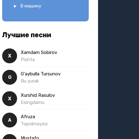
В машину
Лучшие песни
Xamdam Sobirov
X
Pishta
G'aybulla Tursunov
G
Bu yurak
Xurshid Rasulov
X
Esingdamu
Afruza
A
Topolmaysiz
Mustafo