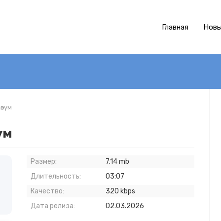
Главная
Новы
өзүм
үм
Размер:
7.14 mb
Длительность:
03:07
Качество:
320 kbps
Дата релиза:
02.03.2026