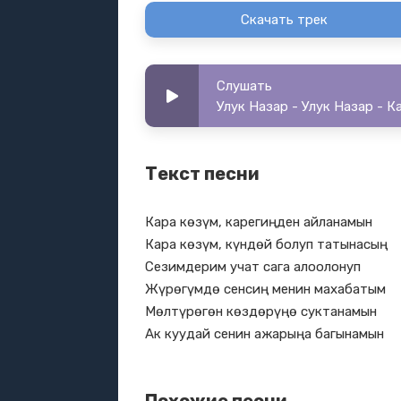
Скачать трек
Слушать
Улук Назар - Улук Назар - К
Текст песни
Кара көзүм, карегиңден айланамын
Кара көзүм, күндөй болуп татынасың
Сезимдерим учат сага алоолонуп
Жүрөгүмдө сенсиң менин махабатым
Мөлтүрөгөн көздөрүңө суктанамын
Ак куудай сенин ажарыңа багынамын