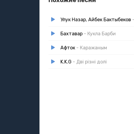
Похожие песни
Улук Назар, Айбек Бактыбеков
Бахтавар
- Кукла Барби
Афток
- Каражаным
K.K.G
- Дві різні долі