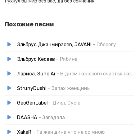
Рухнул бы мир без вас, да без сомнения
Похожие песни
Эльбрус Джанмирзоев, JAVANI
- Сберегу
Эльбрус Кесаев
- Рябина
Лариса, Suno Ai
- В днём женского счастья женщины милые
StrunyDushi
- Запах женщины
GeoGenLabel
- Цикл, Cycle
DAASHA
- Загадала
XakeR
- Та женщина что не со мною