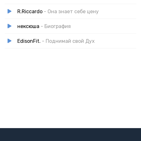
R.Riccardo
- Она знает себе цену
нексюша
- Биография
EdisonFit.
- Поднимай свой Дух