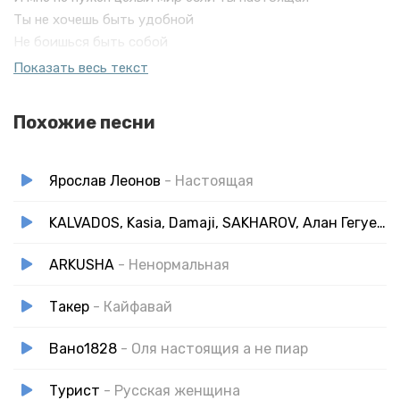
Ты не хочешь быть удобной
Не боишься быть собой
Все вокруг хотят казаться
Показать весь текст
Маскируя мир пустой
Похожие песни
Ярослав Леонов
- Настоящая
KALVADOS, Kasia, Damaji, SAKHAROV, Алан Гегуев, ТАКЕР, Ходят Слухи
ARKUSHA
- Ненормальная
Такер
- Кайфавай
Вано1828
- Оля настоящия а не пиар
Турист
- Русская женщина