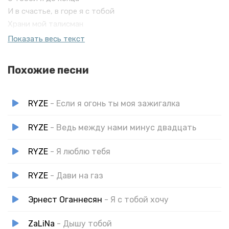
И в счастье, в горе я с тобой
Храни мой талисман
Храни Господь нашу любовь
Показать весь текст
Похожие песни
RYZE
- Если я огонь ты моя зажигалка
RYZE
- Ведь между нами минус двадцать
RYZE
- Я люблю тебя
RYZE
- Дави на газ
Эрнест Оганнесян
- Я с тобой хочу
ZaLiNa
- Дышу тобой