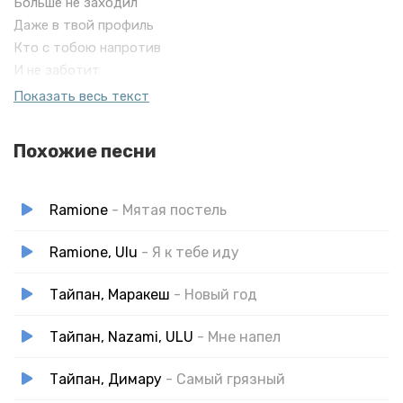
Больше не заходил
Даже в твой профиль
Кто с тобою напротив
И не заботит
Просто уезжай же, просто
Показать весь текст
Похожие песни
Ramione
- Мятая постель
Ramione, Ulu
- Я к тебе иду
Тайпан, Маракеш
- Новый год
Тайпан, Nazami, ULU
- Мне напел
Тайпан, Димару
- Самый грязный