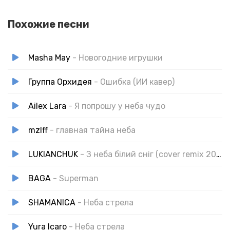
Похожие песни
Masha May
- Новогодние игрушки
Группа Орхидея
- Ошибка (ИИ кавер)
Ailex Lara
- Я попрошу у неба чудо
mzlff
- главная тайна неба
LUKIANCHUK
- З неба білий сніг (cover remix 2025)
BAGA
- Superman
SHAMANICA
- Неба стрела
Yura Icaro
- Неба стрела